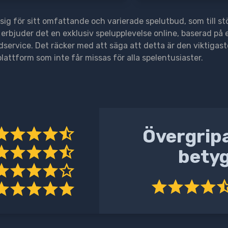
sig för sitt omfattande och varierade spelutbud, som till s
erbjuder det en exklusiv spelupplevelse online, baserad på 
dservice. Det räcker med att säga att detta är den viktiga
attform som inte får missas för alla spelentusiaster.
Övergrip
bety