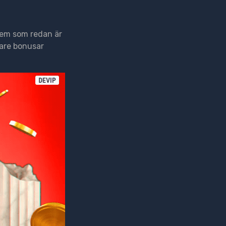
dem som redan är
gare bonusar