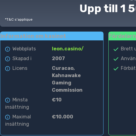
Upp till 1
*T&C s'applique
Information om kasinot
Fördelar
Webbplats
leon.casino/
Brett 
Skapad i
2007
Använd
Licens
Curacao,
Förbät
Kahnawake
Gaming
Commission
Minsta
€10
insättning
Maximal
€10.000
insättning