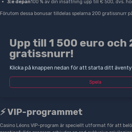
3:e depån
100 % av din insättning upp till € 500, dvs. h
Förutom dessa bonusar tilldelas spelarna 200 gratissnurr p
Upp till 1 500 euro och
gratissnurr!
Klicka på knappen nedan för att starta ditt äventy
Spela
⚡ VIP-programmet
Casino Léons VIP-program är speciellt utformat för att belö