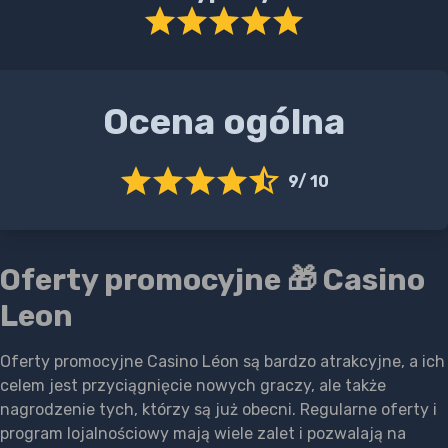
Ocena ogólna
9/ 10
Oferty promocyjne 🎁 Casino
Leon
Oferty promocyjne Casino Léon są bardzo atrakcyjne, a ich
celem jest przyciągnięcie nowych graczy, ale także
nagrodzenie tych, którzy są już obecni. Regularne oferty i
program lojalnościowy mają wiele zalet i pozwalają na