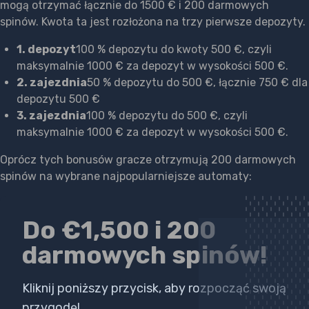
mogą otrzymać łącznie do 1500 € i 200 darmowych
spinów. Kwota ta jest rozłożona na trzy pierwsze depozyty.
1. depozyt
100 % depozytu do kwoty 500 €, czyli
maksymalnie 1000 € za depozyt w wysokości 500 €.
2. zajezdnia
50 % depozytu do 500 €, łącznie 750 € dla
depozytu 500 €
3. zajezdnia
100 % depozytu do 500 €, czyli
maksymalnie 1000 € za depozyt w wysokości 500 €.
Oprócz tych bonusów gracze otrzymują 200 darmowych
spinów na wybrane najpopularniejsze automaty:
Do €1,500 i 200
darmowych spinów!
Kliknij poniższy przycisk, aby rozpocząć swoją
przygodę!