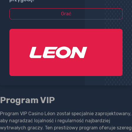
Grać
Program VIP
Program VIP Casino Léon został specjalnie zaprojektowany,
aby nagradzać lojalność i regularność najbardziej
wytrwałych graczy. Ten prestiżowy program oferuje szereg