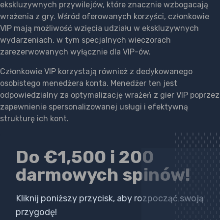
ekskluzywnych przywilejów, które znacznie wzbogacają
wrażenia z gry. Wśród oferowanych korzyści, członkowie
VIP mają możliwość wzięcia udziału w ekskluzywnych
wydarzeniach, w tym specjalnych wieczorach
zarezerwowanych wyłącznie dla VIP-ów.
Członkowie VIP korzystają również z dedykowanego
osobistego menedżera konta. Menedżer ten jest
odpowiedzialny za optymalizację wrażeń z gier VIP poprzez
zapewnienie spersonalizowanej usługi i efektywną
strukturę ich kont.
Do €1,500 i 200
darmowych spinów!
Kliknij poniższy przycisk, aby rozpocząć swoją
przygodę!