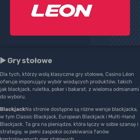
▶️ Gry stołowe
Dla tych, którzy wolą klasyczne gry stołowe, Casino Léon
oferuje imponujący wybór wiodących produktów, takich
jak blackjack, ruletka, poker i bakarat, z wieloma odmianami
do wyboru.
Blackjack
Na stronie dostępne są różne wersje blackjacka,
w tym Classic Blackjack, European Blackjack i Multi-Hand
Blackjack. Ta gra na pieniądze, która łączy w sobie szansę i
strategię, w pełni zaspokoi oczekiwania fanów
kontrolowanych gier stołowych.