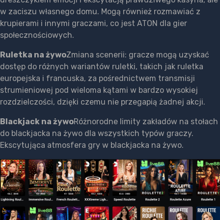
w zaciszu własnego domu. Mogą również rozmawiać z
krupierami i innymi graczami, co jest ATON dla gier
społecznościowych.
Ruletka na żywo
Zmiana scenerii: gracze mogą uzyskać
dostęp do różnych wariantów ruletki, takich jak ruletka
europejska i francuska, za pośrednictwem transmisji
strumieniowej pod wieloma kątami w bardzo wysokiej
rozdzielczości, dzięki czemu nie przegapią żadnej akcji.
Blackjack na żywo
Różnorodne limity zakładów na stołach
do blackjacka na żywo dla wszystkich typów graczy.
Ekscytująca atmosfera gry w blackjacka na żywo.