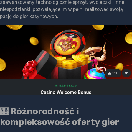
zaawansowany technologicznie sprzęt, wycieczki i inne
niespodzianki, pozwalające im w pełni realizować swoją
pasję do gier kasynowych.
🎰 Różnorodność i
kompleksowość oferty gier