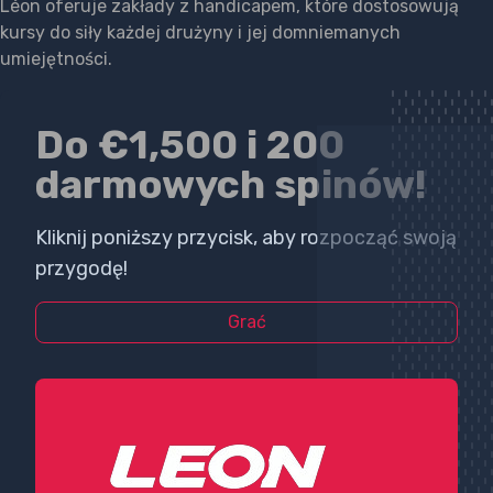
Léon oferuje zakłady z handicapem, które dostosowują
kursy do siły każdej drużyny i jej domniemanych
umiejętności.
Do €1,500 i 200
darmowych spinów!
Kliknij poniższy przycisk, aby rozpocząć swoją
przygodę!
Grać