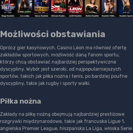
Możliwości obstawiania
Oprócz gier kasynowych, Casino Léon ma również ofertę
zakładów sportowych, możliwość daną fanom sportu,
którzy chcą obstawiać najbardziej perspektywiczne
dyscypliny. Wybór jest szeroki, od najpopularniejszych
sportów, takich jak piłka nożna i tenis, po bardziej poufne
dyscypliny, takie jak rugby i sporty walki.
Piłka nożna
Zakłady na piłkę nożną obejmują najbardziej prestiżowe
rozgrywki międzynarodowe, takie jak francuska Ligue 1,
angielska Premier League, hiszpańska La Liga, włoska Serie