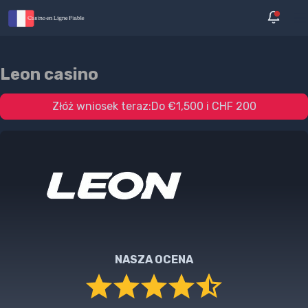
Powia
Niezawodne kasyno online
Me
Przejdź do nawigacji
Przejdź do treści
Leon casino
Złóż wniosek teraz:Do €1,500 i CHF 200
NASZA OCENA