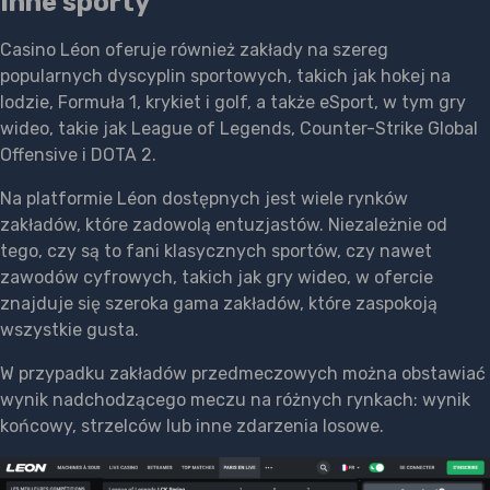
Inne sporty
Casino Léon oferuje również zakłady na szereg
popularnych dyscyplin sportowych, takich jak hokej na
lodzie, Formuła 1, krykiet i golf, a także eSport, w tym gry
wideo, takie jak League of Legends, Counter-Strike Global
Offensive i DOTA 2.
Na platformie Léon dostępnych jest wiele rynków
zakładów, które zadowolą entuzjastów. Niezależnie od
tego, czy są to fani klasycznych sportów, czy nawet
zawodów cyfrowych, takich jak gry wideo, w ofercie
znajduje się szeroka gama zakładów, które zaspokoją
wszystkie gusta.
W przypadku zakładów przedmeczowych można obstawiać
wynik nadchodzącego meczu na różnych rynkach: wynik
końcowy, strzelców lub inne zdarzenia losowe.