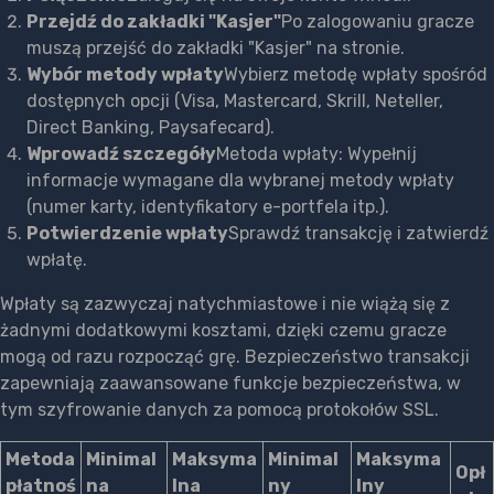
Przejdź do zakładki "Kasjer"
Po zalogowaniu gracze
muszą przejść do zakładki "Kasjer" na stronie.
Wybór metody wpłaty
Wybierz metodę wpłaty spośród
dostępnych opcji (Visa, Mastercard, Skrill, Neteller,
Direct Banking, Paysafecard).
Wprowadź szczegóły
Metoda wpłaty: Wypełnij
informacje wymagane dla wybranej metody wpłaty
(numer karty, identyfikatory e-portfela itp.).
Potwierdzenie wpłaty
Sprawdź transakcję i zatwierdź
wpłatę.
Wpłaty są zazwyczaj natychmiastowe i nie wiążą się z
żadnymi dodatkowymi kosztami, dzięki czemu gracze
mogą od razu rozpocząć grę. Bezpieczeństwo transakcji
zapewniają zaawansowane funkcje bezpieczeństwa, w
tym szyfrowanie danych za pomocą protokołów SSL.
Metoda
Minimal
Maksyma
Minimal
Maksyma
Opł
płatnoś
na
lna
ny
lny