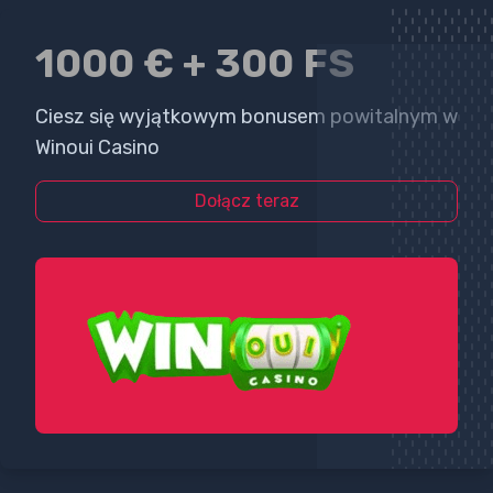
1000 € + 300 FS
Ciesz się wyjątkowym bonusem powitalnym w
Winoui Casino
Dołącz teraz