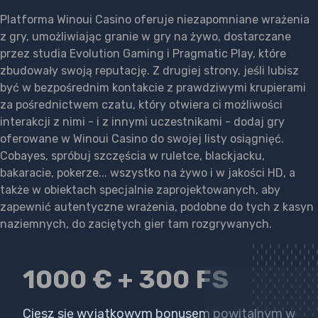
Platforma Winoui Casino oferuje niezapomniane wrażenia
z gry, umożliwiając granie w gry na żywo, dostarczane
przez studia Evolution Gaming i Pragmatic Play, które
zbudowały swoją reputację. Z drugiej strony, jeśli lubisz
być w bezpośrednim kontakcie z prawdziwymi krupierami
za pośrednictwem czatu, który otwiera ci możliwości
interakcji z nimi - i z innymi uczestnikami - dodaj gry
oferowane w Winoui Casino do swojej listy osiągnięć.
Cobayes, spróbuj szczęścia w ruletce, blackjacku,
bakaracie, pokerze... wszystko na żywo i w jakości HD, a
także w obiektach specjalnie zaprojektowanych, aby
zapewnić autentyczne wrażenia, podobne do tych z kasyn
naziemnych, do zaciętych gier tam rozgrywanych.
1000 € + 300 FS
Ciesz się wyjątkowym bonusem powitalnym w