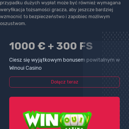
przypadku dużych wypłat może być również wymagana
weryfikacja tożsamości gracza, aby jeszcze bardziej
wzmocnić to bezpieczeństwo i zapobiec możliwym
oszustwom.
1000 € + 300 FS
Ciesz się wyjątkowym bonusem powitalnym w
Winoui Casino
Dołącz teraz