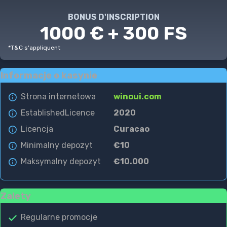
BONUS D'INSCRIPTION
1000 € + 300 FS
*T&C s'appliquent
Informacje o kasynie
Strona internetowa
winoui.com
EstablishedLicence
2020
Licencja
Curacao
Minimalny depozyt
€10
Maksymalny depozyt
€10.000
Zalety
Regularne promocje