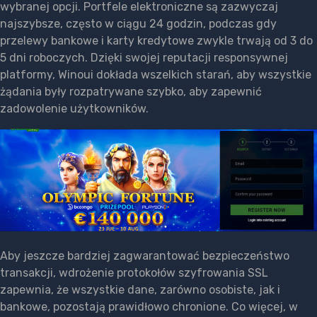
wybranej opcji. Portfele elektroniczne są zazwyczaj
najszybsze, często w ciągu 24 godzin, podczas gdy
przelewy bankowe i karty kredytowe zwykle trwają od 3 do
5 dni roboczych. Dzięki swojej reputacji responsywnej
platformy, Winoui dokłada wszelkich starań, aby wszystkie
żądania były rozpatrywane szybko, aby zapewnić
zadowolenie użytkowników.
Aby jeszcze bardziej zagwarantować bezpieczeństwo
transakcji, wdrożenie protokołów szyfrowania SSL
zapewnia, że wszystkie dane, zarówno osobiste, jak i
bankowe, pozostają prawidłowo chronione. Co więcej, w