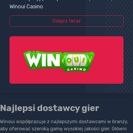
Winoui Casino
Dołącz teraz
Najlepsi dostawcy gier
Winoui współpracuje z najlepszymi dostawcami w branży,
aby oferować szeroką gamę wysokiej jakości gier. Główni