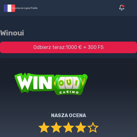
Powia
Niezawodne kasyno online
Me
Przejdź do nawigacji
Przejdź do treści
Winoui
Odbierz teraz:1000 € + 300 FS
NASZA OCENA