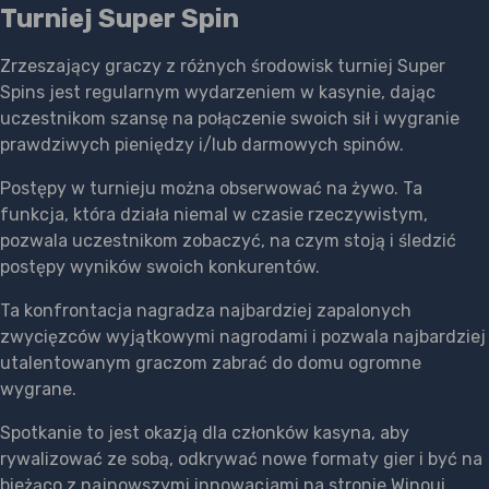
Turniej Super Spin
Zrzeszający graczy z różnych środowisk turniej Super
Spins jest regularnym wydarzeniem w kasynie, dając
uczestnikom szansę na połączenie swoich sił i wygranie
prawdziwych pieniędzy i/lub darmowych spinów.
Postępy w turnieju można obserwować na żywo. Ta
funkcja, która działa niemal w czasie rzeczywistym,
pozwala uczestnikom zobaczyć, na czym stoją i śledzić
postępy wyników swoich konkurentów.
Ta konfrontacja nagradza najbardziej zapalonych
zwycięzców wyjątkowymi nagrodami i pozwala najbardziej
utalentowanym graczom zabrać do domu ogromne
wygrane.
Spotkanie to jest okazją dla członków kasyna, aby
rywalizować ze sobą, odkrywać nowe formaty gier i być na
bieżąco z najnowszymi innowacjami na stronie Winoui.