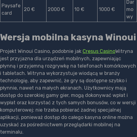
Dar
Paysafe
20 €
2000 €
10 €
1000 €
mo
card
wy
Wersja mobilna kasyna Winoui
Projekt Winoui Casino, podobnie jak
Cresus Casino
Witryna
jest przyjazna dla urządzeń mobilnych, zapewniając
płynną i przyjemną rozgrywkę na telefonach komórkowych
i tabletach. Witryna wykorzystuje wiodącą w branży
technologię, aby zapewnić, że gry są dostępne szybko i
płynnie, nawet na małych ekranach. Użytkownicy mają
dostęp do szerokiej gamy gier, mogą dokonywać wpłat i
wypłat oraz korzystać z tych samych bonusów, co w wersji
komputerowej: nie trzeba pobierać żadnej specjalnej
aplikacji, ponieważ dostęp do całego kasyna online można
uzyskać za pośrednictwem przeglądarki mobilnej na
terminalu.