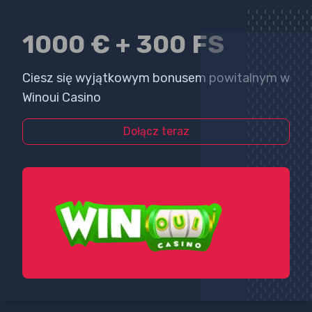
1000 € + 300 FS
Ciesz się wyjątkowym bonusem powitalnym w
Winoui Casino
Dołącz teraz