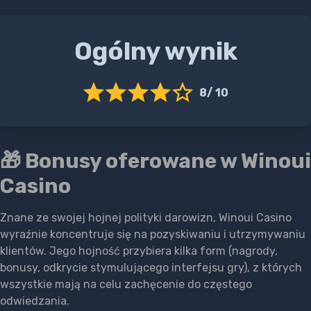
Ogólny wynik
8/ 10
🎁 Bonusy oferowane w Winoui
Casino
Znane ze swojej hojnej polityki darowizn, Winoui Casino
wyraźnie koncentruje się na pozyskiwaniu i utrzymywaniu
klientów. Jego hojność przybiera kilka form (nagrody,
bonusy, odkrycie stymulującego interfejsu gry), z których
wszystkie mają na celu zachęcenie do częstego
odwiedzania.