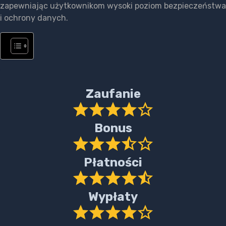
zapewniając użytkownikom wysoki poziom bezpieczeństwa
i ochrony danych.
Zaufanie
Bonus
Płatności
Wypłaty