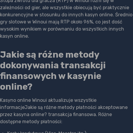
Stopa zwrotu dla gracza (RTP) w Winoui różni się w
zależności od gier, ale wszystkie obiecują być praktycznie
konkurencyjne w stosunku do innych kasyn online. Średnio
gry slotowe w Winoui mają RTP około 96%, co jest dość
wysokim wynikiem w porównaniu do wszystkich innych
kasyn online.
Jakie są różne metody
dokonywania transakcji
finansowych w kasynie
online?
Kasyno online Winoui aktualizuje wszystkie
informacjeJakie są różne metody płatności akceptowane
przez kasyna online? transakcja finansowa. Różne
dostępne metody płatności: