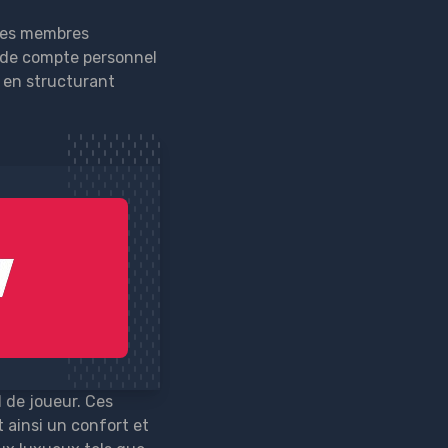
tres membres
e de compte personnel
t en structurant
l de joueur. Ces
 ainsi un confort et