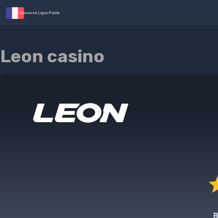
détaillées, des informations actualisées
Ligne
sécurisée et agréable.
Fiable
Sauter à la navigation
Skip to content
Leon casino
B