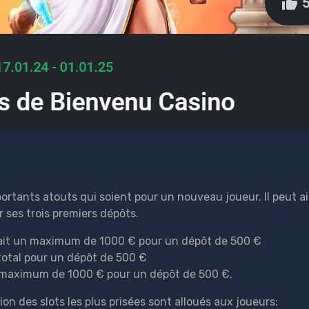
rtants atouts qui soient pour un nouveau joueur. Il peut ai
 ses trois premiers dépôts.
 fait un maximum de 1000 € pour un dépôt de 500 €
total pour un dépôt de 500 €
n maximum de 1000 € pour un dépôt de 500 €.
on des slots les plus prisées sont alloués aux joueurs: