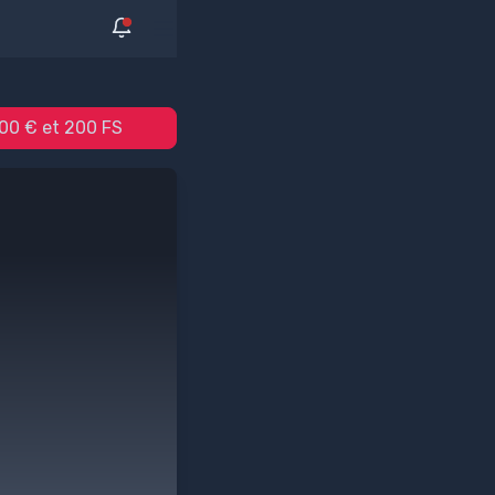
xpérience de jeu
Notifications
Primary Menu
00 € et 200 FS