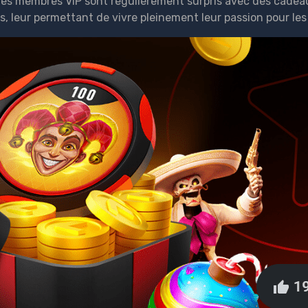
 les membres VIP sont régulièrement surpris avec des cadea
s, leur permettant de vivre pleinement leur passion pour les