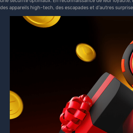
une sécurité optimaux. En reconnaissance de leur loyauté,
des appareils high-tech, des escapades et d’autres surprise