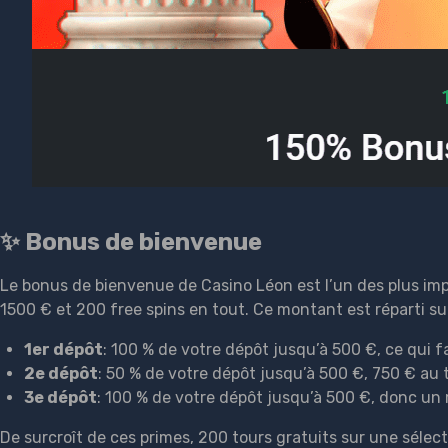
✨ Bonus de bienvenue
Le bonus de bienvenue de Casino Léon est l’un des plus impo
1500 € et 200 free spins en tout. Ce montant est réparti sur
1er dépôt
: 100 % de votre dépôt jusqu’à 500 €, ce qui
2e dépôt
: 50 % de votre dépôt jusqu’à 500 €, 750 € au 
3e dépôt
: 100 % de votre dépôt jusqu’à 500 €, donc u
De surcroît de ces primes, 200 tours gratuits sur une sélecti