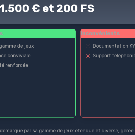
1.500 € et 200 FS
s
Inconvénients
gamme de jeux
Documentation K
ace conviviale
Support téléphoniq
té renforcée
 démarque par sa gamme de jeux étendue et diverse, gérée p