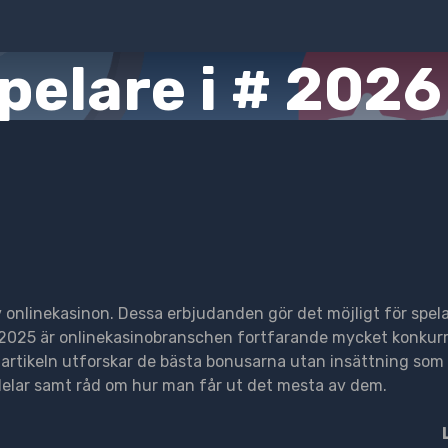
 utan insättnin
nlinekasinon i Storbritannien på Aid.Works. Vi erbjuder det
kerställa en säker och trevlig spelupplevelse.
pelare i # 2026
av onlinekasinon. Dessa erbjudanden gör det möjligt för spel
r 2025 är onlinekasinobranschen fortfarande mycket konkurr
artikeln utforskar de bästa bonusarna utan insättning som fi
ckdelar samt råd om hur man får ut det mesta av dem.