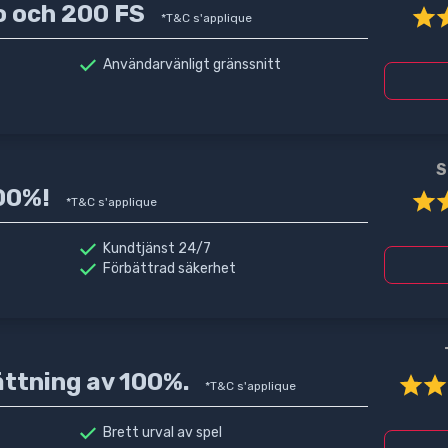
ro och 200 FS
*T&C s'applique
Användarvänligt gränssnitt
S
00%!
*T&C s'applique
Kundtjänst 24/7
Förbättrad säkerhet
ättning av 100%.
*T&C s'applique
Brett urval av spel