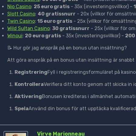
Nio Casino
:
25 euro gratis
- 35x (investeringsvillkor) -
Slott Casino
:
40 gratissnurr
- 20x (villkor för omsättn
Twin Casino
:
15 euro gratis
- 25x (villkor för omsättnin
Wild Sultan Casino
:
30 gratissnurr
- 25x (villkor för o
Winoui
:
20 euro gratis
- 35x (investeringsvillkor) -
200
📝 Hur gör jag anspråk på en bonus utan insättning?
Att göra anspråk på en bonus utan insättning är snabbt 
Registrering
Fyll i registreringsformuläret på kasin
Kontrollera
Verifiera ditt konto genom att skicka in 
Aktivering
Bonusen krediteras i allmänhet automatis
Spela
Använd din bonus för att upptäcka kvalificera
Virve Marionneau