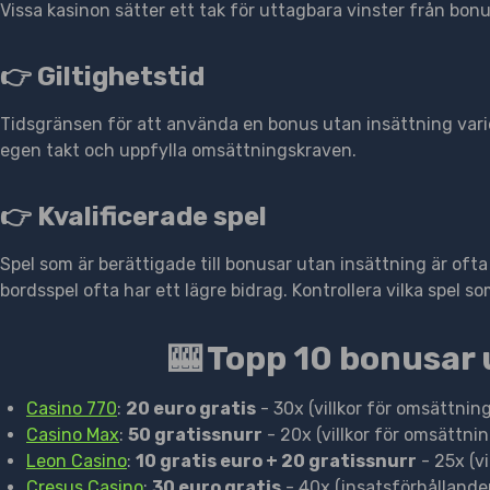
Vissa kasinon sätter ett tak för uttagbara vinster från bon
👉 Giltighetstid
Tidsgränsen för att använda en bonus utan insättning varier
egen takt och uppfylla omsättningskraven.
👉 Kvalificerade spel
Spel som är berättigade till bonusar utan insättning är oft
bordsspel ofta har ett lägre bidrag. Kontrollera vilka spel s
🎰 Topp 10 bonusar 
Casino 770
:
20 euro gratis
- 30x (villkor för omsättnin
Casino Max
:
50 gratissnurr
- 20x (villkor för omsättni
Leon Casino
:
10 gratis euro + 20 gratissnurr
- 25x (v
Cresus Casino
:
30 euro gratis
- 40x (insatsförhållande