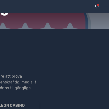
g för
aljerade betyg, uppdaterad information och
Medde
Pr
are att prova
enskraftig, med allt
nns tillgängliga i
LEON CASINO