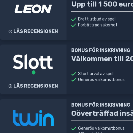
Upp till 1 500 eu
Brett utbud av spel
Förbättrad säkerhet
LÄS RECENSIONEN
BONUS FÖR INSKRIVNING
Välkommen till 2
Stort urval av spel
Generös välkomstbonus
LÄS RECENSIONEN
BONUS FÖR INSKRIVNING
Oöverträffad ins
Generös välkomstbonus