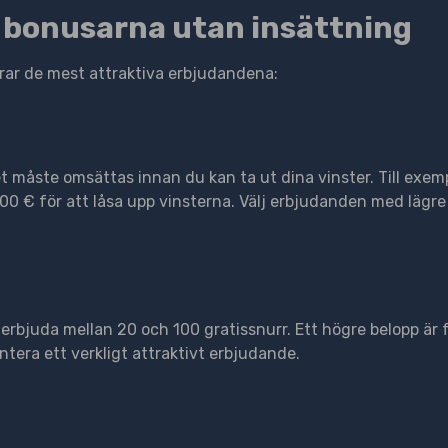
ta bonusarna utan insättning
ierar de mest attraktiva erbjudandena:
åste omsättas innan du kan ta ut dina vinster. Till exem
0 € för att låsa upp vinsterna. Välj erbjudanden med lägr
r erbjuda mellan 20 och 100 gratissnurr. Ett högre belopp är 
ntera ett verkligt attraktivt erbjudande.