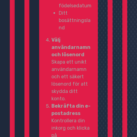
födelsedatum
Ditt
bosättningsla
nd
Välj
användarnamn
och lösenord
Skapa ett unikt
användarnamn
och ett säkert
lösenord för att
skydda ditt
konto.
Bekräfta din e-
postadress
Kontrollera din
inkorg och klicka
på