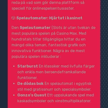
reda på vad som gör denna plattform så
speciell för onlinespelsentusiaster.
🎲
Spelautomater: Hjärtat i kasinot
Den
Spelautomater
(Slots är utan tvekan de
mest populära spelen på Casino Max. Med
hundratals titlar tillgängliga hittar du en
mängd olika teman, fantastisk grafik och
innovativa funktioner. Några av de mest
populära spelen inkluderar :
Starburst
En klassiker med livfulla färger
och enkla men beroendeframkallande
funktioner.
De dödas bok
En spelautomat i egyptisk
stil med gratissnurr och specialsymboler.
Gonzo's Quest
Ett uppslukande spel med
kaskadsymboler och vinstmultiplikatorer.