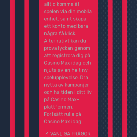
alltid komma åt
spelen via din mobila
enhet, samt skapa
ett konto med bara
några få klick.
Alternativt kan du
prova lyckan genom
att registrera dig på
Casino Max idag och
njuta av en helt ny
spelupplevelse. Dra
nytta av kampanjer
och ha tiden i ditt liv
på Casino Max-
plattformen.
Fortsätt rulla på
Casino Max idag!
📌 VANLIGA FRÅGOR