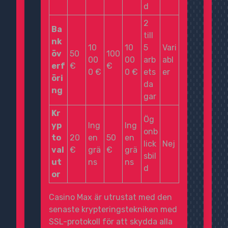
d
2
Ba
till
nk
10
10
5
Vari
öv
50
100
00
00
arb
abl
erf
€
€
0 €
0 €
ets
er
öri
da
ng
gar
Kr
Ög
yp
Ing
Ing
onb
to
20
en
50
en
lick
Nej
val
€
grä
€
grä
sbil
ut
ns
ns
d
or
Casino Max är utrustat med den
senaste krypteringstekniken med
SSL-protokoll för att skydda alla