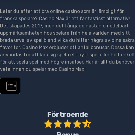
Letar du efter ett bra online casino som är lämpligt för
franska spelare? Casino Max är ett fantastiskt alternativ!
Det skapades 2017, men det fångade nästan omedelbart
uppmärksamheten hos spelare från hela världen med sitt
breda urval av spel bland vilka du hittar några av dina säkra
favoriter. Casino Max erbjuder ett antal bonusar. Dessa kan
användas för att lära sig spela ett nytt spel eller helt enkelt
för att spela spel med högre insatser. Här är allt du behöver
veta innan du spelar med Casino Max!
Förtroende