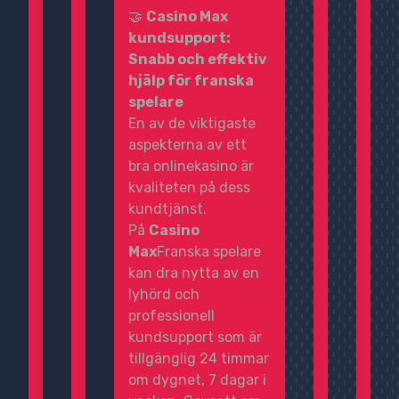
🤝
Casino Max
kundsupport:
Snabb och effektiv
hjälp för franska
spelare
En av de viktigaste
aspekterna av ett
bra onlinekasino är
kvaliteten på dess
kundtjänst.
På
Casino
Max
Franska spelare
kan dra nytta av en
lyhörd och
professionell
kundsupport som är
tillgänglig 24 timmar
om dygnet, 7 dagar i