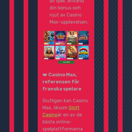
av spel, använd
din bonus och
njut av Casino
Max-upplevelsen.
❤️
Casino Max,
referensen för
franska spelare
Slutligen kan Casino
Max, liksom
Slott
Casino
är en av de
bästa online-
spelplattformarna