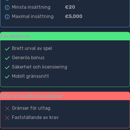
Minsta insättning
€20
Maximal insättning
€5,000
Fördelarna
Brett urval av spel
Generös bonus
Säkerhet och licensiering
Mobilt gränssnitt
Oförutsedda händelser
Gränser för uttag
Fastställande av krav