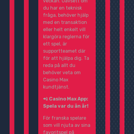
veckan. Oavsett om
du har en teknisk
fråga, behöver hjälp
med en transaktion
eller helt enkelt vill
klargöra reglerna för
ett spel, är
supportteamet där
för att hjälpa dig. Ta
reda på allt du
behöver veta om
Casino Max
kundtjänst.
📲
Casino Max App:
Spela var du än är!
För franska spelare
som vill njuta av sina
favoritspel på