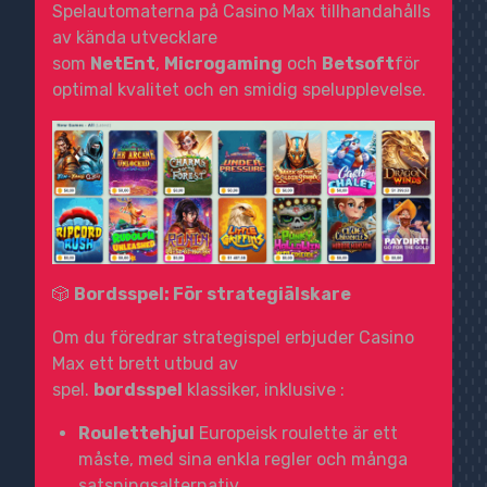
Spelautomaterna på Casino Max tillhandahålls
av kända utvecklare
som
NetEnt
,
Microgaming
och
Betsoft
för
optimal kvalitet och en smidig spelupplevelse.
🎲
Bordsspel: För strategiälskare
Om du föredrar strategispel erbjuder Casino
Max ett brett utbud av
spel.
bordsspel
klassiker, inklusive :
Roulettehjul
Europeisk roulette är ett
måste, med sina enkla regler och många
satsningsalternativ.