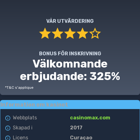
VÅR UTVÄRDERING
BONUS FÖR INSKRIVNING
Välkomnande
erbjudande: 325%
*T&C s'applique
Information om kasinot
Webbplats
casinomax.com
Skapad i
2017
Licens
Curaçao