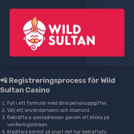
📲 Registreringsprocess för Wild
Sultan Casino
Fyll i ett formulär med dina personuppgifter.
Välj ett användarnamn och lösenord.
Bekräfta e-postadressen genom att klicka på
verifieringslänken.
Kreditera kontot så snart det har bekräftats.