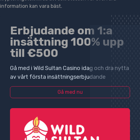
information kan vara bäst.
Erbjudande om 1:a
insättning 100% upp
till €500
Gå med i Wild Sultan Casino idag och dra nytta
av vårt första insättningserbjudande
Gå med nu