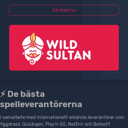
Gå med nu
⚡ De bästa
spelleverantörerna
I samarbete med internationellt erkända leverantörer som
Yggdrasil, Quickspin, Play'n GO, NetEnt och Betsoft