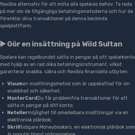
flexibla alternativ för att möta alla spelares behov. Ta reda
på mer om de tillgängliga betalningsmetoderna och hur de
förenklar dina transaktioner på denna berömda
spelplattform.
▶️ Gör en insättning på Wild Sultan
Spelare kan regelbundet sätta in pengar på sitt spelarkonto
med hjälp av en rad olika betalningsinstrument, vilket
garanterar snabba, säkra och flexibla finansiella utbyten:
Visum
en insättningsmetod som är uppskattad för sin
snabbhet och säkerhet;
MasterCard
Du får problemfria transaktioner för att
sätta in pengar på ditt konto;
Neteller
möjlighet till omedelbara insättningar via en
elektronisk plånbok;
Skrill
tidigare Moneybookers, en elektronisk plånbok som
är populär bland onlinespelare;