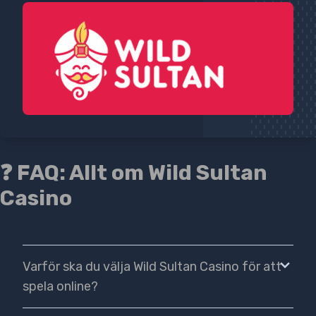
❓ FAQ: Allt om Wild Sultan
Casino
Varför ska du välja Wild Sultan Casino för att
spela online?