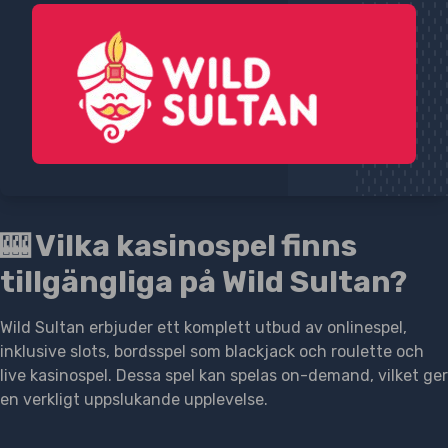
🎰 Vilka kasinospel finns
tillgängliga på Wild Sultan?
Wild Sultan erbjuder ett komplett utbud av onlinespel,
inklusive slots, bordsspel som blackjack och roulette och
live kasinospel. Dessa spel kan spelas on-demand, vilket ger
en verkligt uppslukande upplevelse.