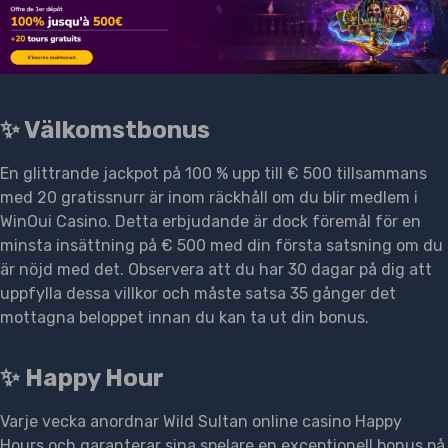
✨ Välkomstbonus
En glittrande jackpot på 100 % upp till € 500 tillsammans
med 20 gratissnurr är inom räckhåll om du blir medlem i
WinOui Casino. Detta erbjudande är dock föremål för en
minsta insättning på € 500 med din första satsning om du
är nöjd med det. Observera att du har 30 dagar på dig att
uppfylla dessa villkor och måste satsa 35 gånger det
mottagna beloppet innan du kan ta ut din bonus.
✨ Happy Hour
Varje vecka anordnar Wild Sultan online casino Happy
Hours och garanterar sina spelare en exceptionell bonus på