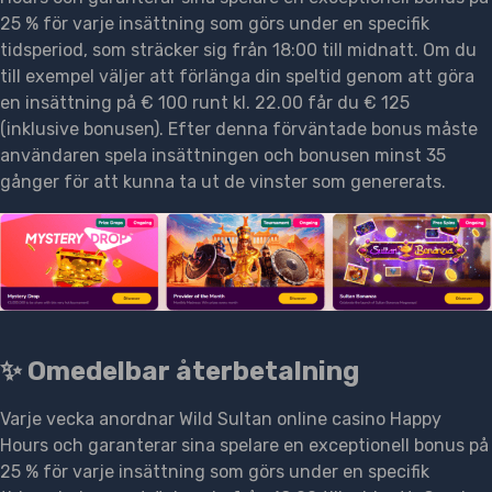
25 % för varje insättning som görs under en specifik
tidsperiod, som sträcker sig från 18:00 till midnatt. Om du
till exempel väljer att förlänga din speltid genom att göra
en insättning på € 100 runt kl. 22.00 får du € 125
(inklusive bonusen). Efter denna förväntade bonus måste
användaren spela insättningen och bonusen minst 35
gånger för att kunna ta ut de vinster som genererats.
✨ Omedelbar återbetalning
Varje vecka anordnar Wild Sultan online casino Happy
Hours och garanterar sina spelare en exceptionell bonus på
25 % för varje insättning som görs under en specifik