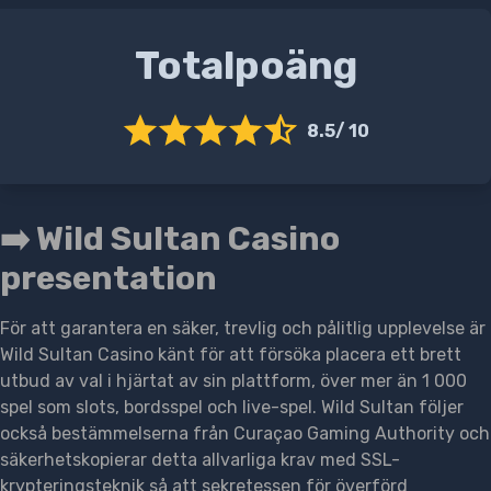
Totalpoäng
8.5/ 10
➡️ Wild Sultan Casino
presentation
För att garantera en säker, trevlig och pålitlig upplevelse är
Wild Sultan Casino känt för att försöka placera ett brett
utbud av val i hjärtat av sin plattform, över mer än 1 000
spel som slots, bordsspel och live-spel. Wild Sultan följer
också bestämmelserna från Curaçao Gaming Authority och
säkerhetskopierar detta allvarliga krav med SSL-
krypteringsteknik så att sekretessen för överförd