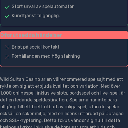
Stort urval av spelautomater.
Kundtjänst tillgänglig.
Oförutsedda händelser
Brist på social kontakt
Förhållanden med hög stakning
Wild Sultan Casino är en välrenommerad spelsajt med ett
rykte om sig att erbjuda kvalitet och variation. Med över
1.000 onlinespel, inklusive slots, bordsspel och live-spel, är
det en ledande speldestination. Spelarna har inte bara
tillgång till ett brett utbud av roliga spel, utan de spelar
också i en säker miljö, med en licens utfärdad på Curaçao
och SSL-kryptering. Detta fokus vänder sig nu till detta
kasinos styrkor, inklusive de bonusar som erbjuds och