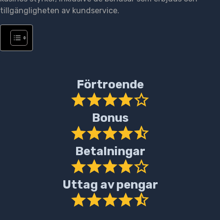
tillgängligheten av kundservice.
Förtroende
Bonus
Betalningar
Uttag av pengar