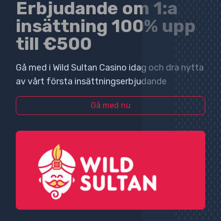
Erbjudande om 1:a
insättning 100% upp
till €500
Gå med i Wild Sultan Casino idag och dra nytta
av vårt första insättningserbjudande
Gå med nu