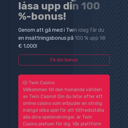
låsa upp din 100
%-bonus!
Genom att gå med i Twin idag får du
en insättningsbonus på 100 % upp till
€ 1,000!
Få din bonus
🎲 Twin Casino
Välkommen till den hisnande världen
av Twin Casino! Om du letar efter ett
online casino som erbjuder en otrolig
mängd olika spel för att tillfredsställa
alla dina spelönskningar, är Twin
Casino platsen för dig. Vår plattform