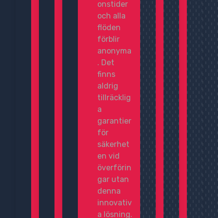
onstider
och alla
flöden
förblir
anonyma
. Det
finns
aldrig
tillräcklig
a
garantier
för
säkerhet
en vid
överförin
gar utan
denna
innovativ
a lösning.