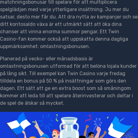
matchningsbonusar till spelare för att multiplicera
spelglädjen med varje ytterligare insättning. Ju mer du
satsar, desto mer får du. Att dra nytta av kampanjer och se
ditt kontosaldo växa är ett utmärkt sätt att öka dina
chanser att vinna enorma summor pengar. Ett Twin
Casino-fan kommer också att uppskatta denna dagliga
uppmärksamhet: omlastningsbonusen.
Planerad på vecko- eller månadsbasis är
omlastningsbonusen utformad för att belöna lojala kunder
på lång sikt. Till exempel kan Twin Casino varje fredag
tilldela en bonus på 50 % på insättningar som görs den
dagen. Ett sätt att ge en extra boost som så småningom
kommer att leda till att spelare återinvesterar och deltar i
de spel de älskar så mycket.