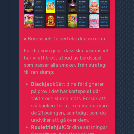
♠️ Bordsspel: De perfekta klassikerna
För dig som gillar klassiska casinospel
har vi ett brett utbud av bordsspel
som passar alla smaker, från strategi
till ren slump:
Blackjack
Sätt dina färdigheter
på prov i det här kortspelet där
taktik och slump möts. Försök att
slå banken för att komma närmare
de 21 poängen, samtidigt som du
undviker att gå över dem.
Roulettehjul
Gör dina satsningar!