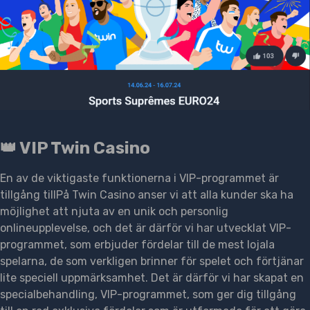
👑 VIP Twin Casino
En av de viktigaste funktionerna i VIP-programmet är
tillgång tillPå Twin Casino anser vi att alla kunder ska ha
möjlighet att njuta av en unik och personlig
onlineupplevelse, och det är därför vi har utvecklat VIP-
programmet, som erbjuder fördelar till de mest lojala
spelarna, de som verkligen brinner för spelet och förtjänar
lite speciell uppmärksamhet. Det är därför vi har skapat en
specialbehandling, VIP-programmet, som ger dig tillgång