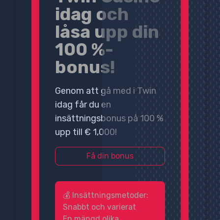
idag och
låsa upp din
100 %-
bonus!
Genom att gå med i Twin
idag får du en
insättningsbonus på 100 %
upp till € 1,000!
Få din bonus
💰 Insättningsmetoder:
Snabbt och varierat
En mängd olika