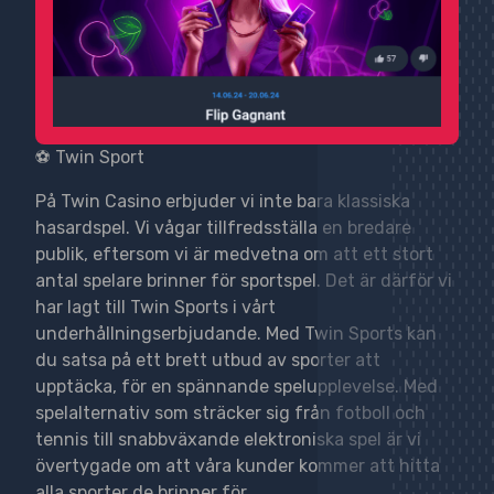
⚽ Twin Sport
På Twin Casino erbjuder vi inte bara klassiska
hasardspel. Vi vågar tillfredsställa en bredare
publik, eftersom vi är medvetna om att ett stort
antal spelare brinner för sportspel. Det är därför vi
har lagt till Twin Sports i vårt
underhållningserbjudande. Med Twin Sports kan
du satsa på ett brett utbud av sporter att
upptäcka, för en spännande spelupplevelse. Med
spelalternativ som sträcker sig från fotboll och
tennis till snabbväxande elektroniska spel är vi
övertygade om att våra kunder kommer att hitta
alla sporter de brinner för.