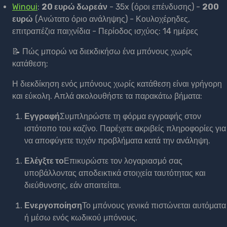
Winoui
:
20 ευρώ δωρεάν
- 35x (όροι επένδυσης) -
200
ευρώ
(Ανώτατο όριο ανάληψης) - Κουλοχέρηδες,
επιτραπέζια παιχνίδια - Περίοδος ισχύος: 14 ημέρες
📝 Πώς μπορώ να διεκδικήσω ένα μπόνους χωρίς
κατάθεση;
Η διεκδίκηση ενός μπόνους χωρίς κατάθεση είναι γρήγορη
και εύκολη. Απλά ακολουθήστε τα παρακάτω βήματα:
Εγγραφή
Συμπληρώστε τη φόρμα εγγραφής στον
ιστότοπο του καζίνο. Παρέχετε ακριβείς πληροφορίες για
να αποφύγετε τυχόν προβλήματα κατά την ανάληψη.
Ελέγξτε το
Επικυρώστε τον λογαριασμό σας
υποβάλλοντας αποδεικτικά στοιχεία ταυτότητας και
διεύθυνσης, εάν απαιτείται.
Ενεργοποίηση
Το μπόνους γενικά πιστώνεται αυτόματα
ή μέσω ενός κωδικού μπόνους.