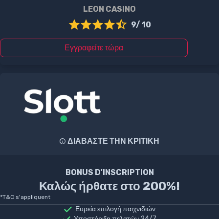
LEON CASINO
9/ 10
Εγγραφείτε τώρα
ΔΙΑΒΆΣΤΕ ΤΗΝ ΚΡΙΤΙΚΉ
BONUS D'INSCRIPTION
Καλώς ήρθατε στο 200%!
*T&C s'appliquent
Ευρεία επιλογή παιχνιδιών
Υποστήριξη πελατών 24/7