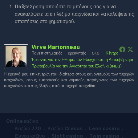
Παίξτε
Χρησιμοποιήστε το μπόνους σας για να
ανακαλύψετε τα επιλέξιμα παιχνίδια και να καλύψετε τις
απαιτήσεις στοιχηματισμού.
Virve Marionneau
στο
Πανεπιστημιακός ερευνητής
Κέντρο
Έρευνας για τον Εθισμό, τον Έλεγχο και τη Διακυβέρνηση
Πρωτοβουλία για την Ανισότητα του Ελσίνκι (INEQ)
Η έρευνά μου επικεντρώνεται ιδιαίτερα στους κανονισμούς των τυχερών
παιχνιδιών, στους εμπορικούς και νομικούς παράγοντες των τυχερών
παιχνιδιών και στις βλάβες από τα τυχερά παιχνίδια.
Online καζίνο
Καζίνο 770
Καζίνο Cresus
Leon casino
Εννέα καζίνο
Slott casino
Twin casino