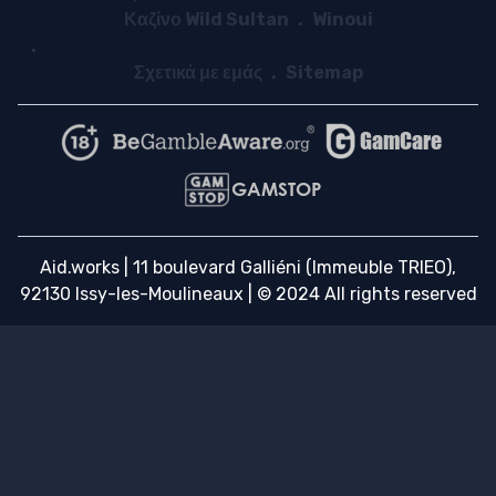
Καζίνο Wild Sultan
Winoui
Σχετικά με εμάς
Sitemap
Turkish
Aid.works | 11 boulevard Galliéni (Immeuble TRIEO),
Swedish
92130 Issy-les-Moulineaux | © 2024 All rights reserved
Vietnamese
Spanish
German
Polish
English
Portuguese