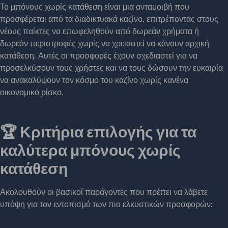
Το μπόνους χωρίς κατάθεση είναι μια ανταμοιβή που
προσφέρεται από τα διαδικτυακά καζίνο, επιτρέποντας στους
νέους παίκτες να επωφεληθούν από δωρεάν χρήματα ή
δωρεάν περιστροφές χωρίς να χρειαστεί να κάνουν αρχική
κατάθεση. Αυτές οι προσφορές έχουν σχεδιαστεί για να
προσελκύσουν τους χρήστες και να τους δώσουν την ευκαιρία
να ανακαλύψουν τον κόσμο του καζίνο χωρίς κανένα
οικονομικό ρίσκο.
🏆 Κριτήρια επιλογής για τα
καλύτερα μπόνους χωρίς
κατάθεση
Ακολουθούν οι βασικοί παράγοντες που πρέπει να λάβετε
υπόψη για τον εντοπισμό των πιο ελκυστικών προσφορών: