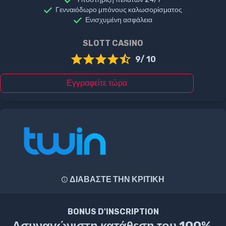
Γενναιόδωρο μπόνους καλωσορίσματος
Ενισχυμένη ασφάλεια
SLOTT CASINO
9/ 10
Εγγραφείτε τώρα
ΔΙΑΒΆΣΤΕ ΤΗΝ ΚΡΙΤΙΚΉ
BONUS D'INSCRIPTION