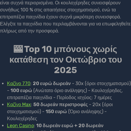
είναι συχνά περιορισμένα. Οι κουλοχέρηδες συνεισφέρουν
συνήθως 100 % στις απαιτήσεις στοιχηματισμού, ενώ τα
επιτραπέζια παιχνίδια έχουν συχνά μικρότερη συνεισφορά.
Ελέγξτε τα παιχνίδια που περιλαμβάνονται για να επωφεληθείτε
πλήρως από την προσφορά.
🎰 Top 10 μπόνους χωρίς
κατάθεση τον Οκτώβριο του
2025
Καζίνο 770
:
20 ευρώ δωρεάν
- 30x (όροι στοιχηματισμού)
-
100 ευρώ
(Ανώτατο όριο ανάληψης) - Κουλοχέρηδες,
επιτραπέζια παιχνίδια - Περίοδος ισχύος: 7 ημέρες
Καζίνο Max
:
50 δωρεάν περιστροφές
- 20x (όροι
στοιχηματισμού) -
150 ευρώ
(Όριο ανάληψης) -
Κουλοχέρηδες
Leon Casino
:
10 δωρεάν ευρώ + 20 δωρεάν