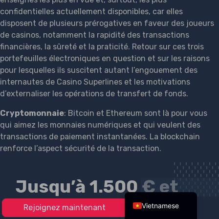
confidentielles actuellement disponibles, car elles
disposent de plusieurs prérogatives en faveur des joueurs
de casinos, notamment la rapidité des transactions
financières, la sûreté et la praticité. Retour sur ces trois
portefeuilles électroniques en question et sur les raisons
Turkish
pour lesquelles ils suscitent autant l’engouement des
Swedish
internautes de Casino Superlines et les motivations
Spanish
d’externaliser les opérations de transfert de fonds.
German
Cryptomonnaie
: Bitcoin et Ethereum sont là pour vous
qui aimez les monnaies numériques et qui veulent des
Polish
transactions de paiement instantanées. La blockchain
Greek
renforce l’aspect sécurité de la transaction.
English
Portuguese
Jusqu’à 1.500 € et
French
200 Free Spins!
Vietnamese
Rejoignez maintenant