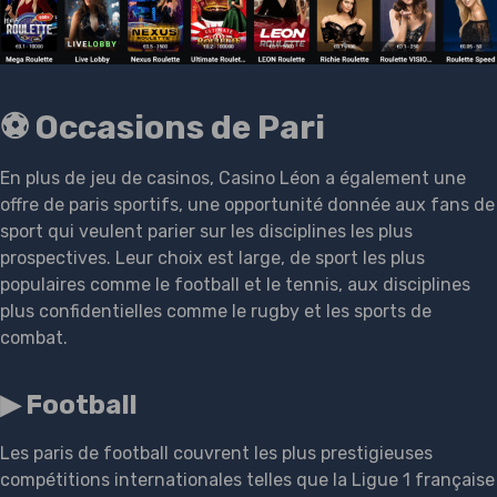
⚽ Occasions de Pari
En plus de jeu de casinos, Casino Léon a également une
offre de paris sportifs, une opportunité donnée aux fans de
sport qui veulent parier sur les disciplines les plus
prospectives. Leur choix est large, de sport les plus
populaires comme le football et le tennis, aux disciplines
plus confidentielles comme le rugby et les sports de
combat.
▶ Football
Les paris de football couvrent les plus prestigieuses
compétitions internationales telles que la Ligue 1 française