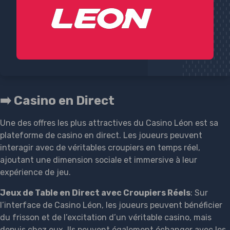
➡️ Casino en Direct
Une des offres les plus attractives du Casino Léon est sa
plateforme de casino en direct. Les joueurs peuvent
interagir avec de véritables croupiers en temps réel,
ajoutant une dimension sociale et immersive à leur
expérience de jeu.
Jeux de Table en Direct avec Croupiers Réels
: Sur
l’interface de Casino Léon, les joueurs peuvent bénéficier
du frisson et de l’excitation d’un véritable casino, mais
depuis chez eux. Ils peuvent également échanger avec les