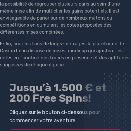
la possibilité de regrouper plusieurs paris au sein d’une
même mise afin de multiplier les gains potentiels. Il est
envisageable de parier sur de nombreux matchs ou
compétitions en cumulant les cotes proposées des
différentes mises combinées.
Enfin, pour les fans de longs-métrages, la plateforme de
Casino Léon dispose de mises handicap qui ajustent les
cotes en fonction des forces en présence et des aptitudes
supposées de chaque équipe.
Jusqu’à 1.500 € et
200 Free Spins!
Cliquez sur le bouton ci-dessous pour
commencer votre aventure!