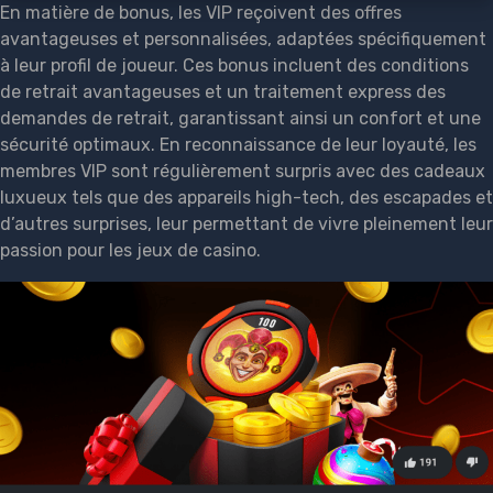
En matière de bonus, les VIP reçoivent des offres
avantageuses et personnalisées, adaptées spécifiquement
à leur profil de joueur. Ces bonus incluent des conditions
de retrait avantageuses et un traitement express des
demandes de retrait, garantissant ainsi un confort et une
sécurité optimaux. En reconnaissance de leur loyauté, les
membres VIP sont régulièrement surpris avec des cadeaux
luxueux tels que des appareils high-tech, des escapades et
d’autres surprises, leur permettant de vivre pleinement leur
passion pour les jeux de casino.