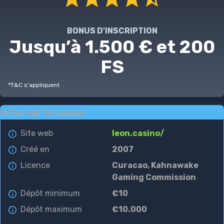
BONUS D'INSCRIPTION
Jusqu’à 1.500 € et 200
FS
*T&C s'appliquent
Infos sur le casino
Site web
leon.casino/
Créé en
2007
Licence
Curacao, Kahnawake
Gaming Commission
Dépôt minimum
€10
Dépôt maximum
€10.000