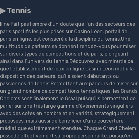
▶ Tennis
Il ne fait pas l’ombre d’un doute que l’un des secteurs des
paris sportifs les plus prisés sur Casino Léon, portail de
paris en ligne, est consacré à la discipline du tennis.Une
multitude de parieurs se donnent rendez-vous pour miser
sur divers types de compétitions et de paris, plongeant
ainsi dans l’univers du tennis.Découvrez avec minutie ce
que l’établissement de jeux en ligne Casino Léon met à la
disposition des parieurs, qu’ils soient débutants ou
passionnés de tennis.Permettant aux parieurs de miser sur
un grand nombre de compétitions tennistiques, les Grands
Chelems sont finalement le Graal puisqu’ils permettent de
parier sur une très large gamme d’événements singuliers
avec des cotes en nombre et en variété, stratégiquement
proposées, mais aussi de bénéficier d’une couverture
médiatique extrêmement étendue. Chaque Grand Chelem
possède effectivement sa propre personnalité, puisqu’en