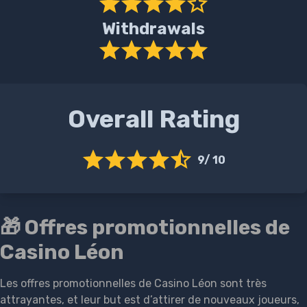
Withdrawals
Overall Rating
9/ 10
🎁 Offres promotionnelles de
Casino Léon
Les offres promotionnelles de Casino Léon sont très
attrayantes, et leur but est d’attirer de nouveaux joueurs,