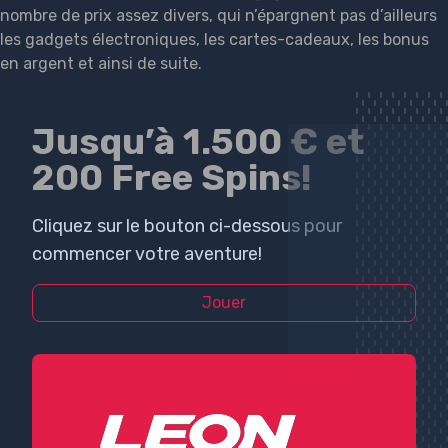
nombre de prix assez divers, qui n’épargnent pas d’ailleurs
les gadgets électroniques, les cartes-cadeaux, les bonus
en argent et ainsi de suite.
Jusqu’à 1.500 € et
200 Free Spins!
Cliquez sur le bouton ci-dessous pour
commencer votre aventure!
Jouer