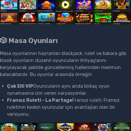
🎲 Masa Oyunları
Masa oyunlarının hayranları blackjack, rulet ve bakara gibi
klasik oyunların düzenli oyuncuların ihtiyaçlarını
karşılayacak şekilde güncellenmiş hallerinden memnun
kalacaklardır. Bu oyunlar arasında örneğin
Çok Elli VIP
Oyuncuların aynı anda birkaç oyun
oynamasına izin veren varyasyonlar.
Fransız Ruleti - La Partage
Fransız ruleti: Fransız
ruletinin keskin oyuncular için avantajları olan bir
versiyonu.