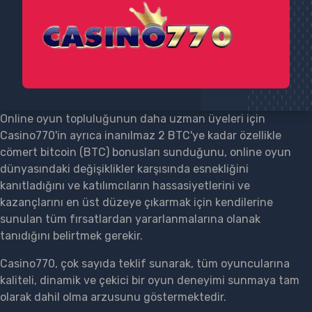
Online oyun topluluğunun daha uzman üyeleri için
Casino770'in ayrıca inanılmaz 2 BTC'ye kadar özellikle
cömert bitcoin (BTC) bonusları sunduğunu, online oyun
dünyasındaki değişiklikler karşısında esnekliğini
kanıtladığını ve katılımcıların hassasiyetlerini ve
kazançlarını en üst düzeye çıkarmak için kendilerine
sunulan tüm fırsatlardan yararlanmalarına olanak
tanıdığını belirtmek gerekir.
Casino770, çok sayıda teklif sunarak, tüm oyuncularına
kaliteli, dinamik ve çekici bir oyun deneyimi sunmaya tam
olarak dahil olma arzusunu göstermektedir.