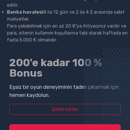
edilir.
Banka havalesi
8 ila 12 gün ve 2 ila 4 $ arasında sabit
maliyetler.
Para çekebilmek için en az 20 €'ya ihtiyacınız vardır ve
para, sitenin kullanım koşullarına tabi olarak haftada en
fazla 5.000 € olmalıdır.
200'e kadar 100 %
Bonus
Eşsiz bir oyun deneyiminin tadını çıkarmak için
hemen kaydolun.
Şimdi katılın