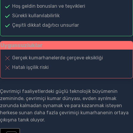
Hoş geldin bonusları ve teşvikleri
Sürekli kullanılabilirlik
Çeşitli dikkat dağıtıcı unsurlar
Uygunsuzluklar
Gerçek kumarhanelerde çerçeve eksikliği
Hatalı işçilik riski
Çevrimiçi faaliyetlerdeki güçlü teknolojik büyümenin
zemininde, çevrimiçi kumar dünyası, evden ayrılmak
zorunda kalmadan oynamak ve para kazanmak isteyen
herkese sunan daha fazla çevrimiçi kumarhanenin ortaya
çıkışına tanık oluyor.