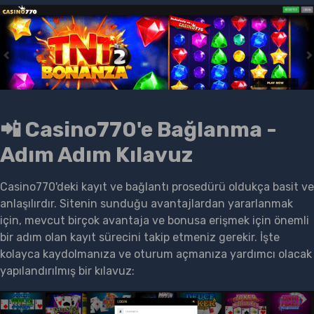
📲 Casino770'e Bağlanma -
Adım Adım Kılavuz
Casino770'deki kayıt ve bağlantı prosedürü oldukça basit ve
anlaşılırdır. Sitenin sunduğu avantajlardan yararlanmak
için, mevcut birçok avantaja ve bonusa erişmek için önemli
bir adım olan kayıt sürecini takip etmeniz gerekir. İşte
kolayca kaydolmanıza ve oturum açmanıza yardımcı olacak
yapılandırılmış bir kılavuz: