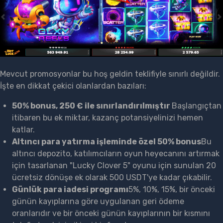
Mevcut promosyonlar bu hoş geldin teklifiyle sınırlı değildir.
İşte en dikkat çekici olanlardan bazıları:
50% bonus, 250 € ile sınırlandırılmıştır
Başlangıçtan
itibaren bu ek miktar, kazanç potansiyelinizi hemen
katlar.
Altıncı para yatırma işleminde özel 50% bonus
Bu
altıncı depozito, katılımcıların oyun heyecanını artırmak
için tasarlanan "Lucky Clover 5" oyunu için sunulan 20
ücretsiz dönüşe ek olarak 500 USDT'ye kadar çıkabilir.
Günlük para iadesi programı
5%, 10%, 15%, bir önceki
günün kayıplarına göre uygulanan geri ödeme
oranlarıdır ve bir önceki günün kayıplarının bir kısmını