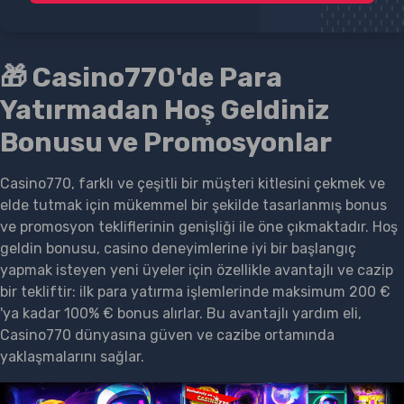
🎁 Casino770'de Para
Yatırmadan Hoş Geldiniz
Bonusu ve Promosyonlar
Casino770, farklı ve çeşitli bir müşteri kitlesini çekmek ve
elde tutmak için mükemmel bir şekilde tasarlanmış bonus
ve promosyon tekliflerinin genişliği ile öne çıkmaktadır. Hoş
geldin bonusu, casino deneyimlerine iyi bir başlangıç
yapmak isteyen yeni üyeler için özellikle avantajlı ve cazip
bir tekliftir: ilk para yatırma işlemlerinde maksimum 200 €
'ya kadar 100% € bonus alırlar. Bu avantajlı yardım eli,
Casino770 dünyasına güven ve cazibe ortamında
yaklaşmalarını sağlar.