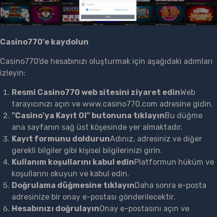
Casino770'e kaydolun
Casino770'de hesabınızı oluşturmak için aşağıdaki adımları
izleyin:
Resmi Casino770 web sitesini ziyaret edin
Web
tarayıcınızı açın ve www.casino770.com adresine gidin.
"Casino'ya Kayıt Ol" butonuna tıklayın
Bu düğme
ana sayfanın sağ üst köşesinde yer almaktadır.
Kayıt formunu doldurun
Adınız, adresiniz ve diğer
gerekli bilgiler gibi kişisel bilgilerinizi girin.
Kullanım koşullarını kabul edin
Platformun hüküm ve
koşullarını okuyun ve kabul edin.
Doğrulama düğmesine tıklayın
Daha sonra e-posta
adresinize bir onay e-postası gönderilecektir.
Hesabınızı doğrulayın
Onay e-postasını açın ve