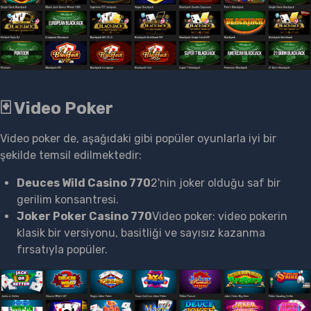
🃏 Video Poker
Video poker de, aşağıdaki gibi popüler oyunlarla iyi bir
şekilde temsil edilmektedir:
Deuces Wild Casino 770
2'nin joker olduğu saf bir
gerilim konsantresi.
Joker Poker Casino 770
Video poker: video pokerin
klasik bir versiyonu, basitliği ve sayısız kazanma
fırsatıyla popüler.