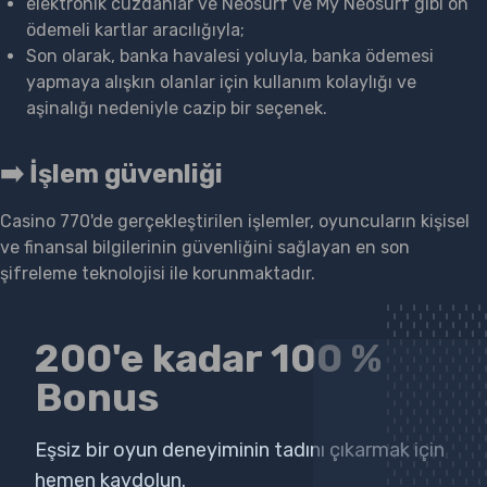
elektronik cüzdanlar ve Neosurf ve My Neosurf gibi ön
ödemeli kartlar aracılığıyla;
Son olarak, banka havalesi yoluyla, banka ödemesi
yapmaya alışkın olanlar için kullanım kolaylığı ve
aşinalığı nedeniyle cazip bir seçenek.
➡️ İşlem güvenliği
Casino 770'de gerçekleştirilen işlemler, oyuncuların kişisel
ve finansal bilgilerinin güvenliğini sağlayan en son
şifreleme teknolojisi ile korunmaktadır.
200'e kadar 100 %
Bonus
Eşsiz bir oyun deneyiminin tadını çıkarmak için
hemen kaydolun.