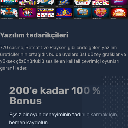
Yazılım tedarikçileri
770 casino, Betsoft ve Playson gibi önde gelen yazılım
üreticilerinin ortağıdır, bu da üyelere üst düzey grafikler ve
yüksek çözünürlüklü ses ile en kaliteli çevrimiçi oyunları
garanti eder.
200'e kadar 100 %
Bonus
Eşsiz bir oyun deneyiminin tadını çıkarmak için
hemen kaydolun.