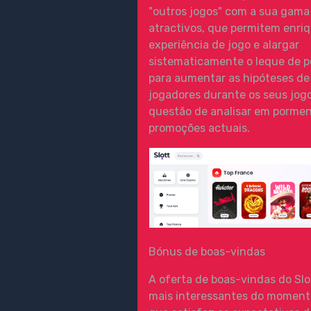
"outros jogos" com a sua gama
atractivos, que permitem enri
experiência de jogo e alargar
sistematicamente o leque de p
para aumentar as hipóteses de
jogadores durante os seus jog
questão de analisar em pormen
promoções actuais.
Bónus de boas-vindas
A oferta de boas-vindas do Sl
mais interessantes do moment