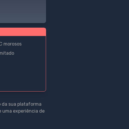
C morosos
imitado
o da sua plataforma
e uma experiência de