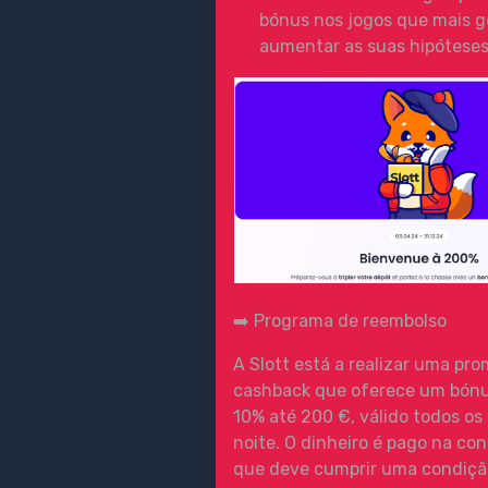
bónus nos jogos que mais g
aumentar as suas hipóteses
➡️ Programa de reembolso
A Slott está a realizar uma pr
cashback que oferece um bónus
10% até 200 €, válido todos os
noite. O dinheiro é pago na con
que deve cumprir uma condiçã