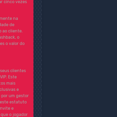
r cinco vezes
amente na
dade de
 ao cliente.
ashback, o
es o valor do
seus clientes
VIP. Este
tos mais
clusivas e
 por um gestor
 este estatuto
nvite e
 que o jogador