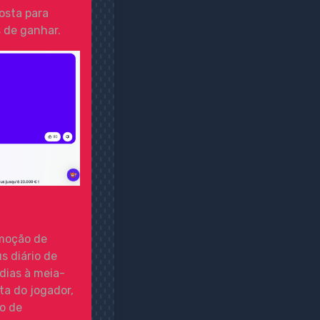
osta para
 de ganhar.
omoção de
 diário de
 dias à meia-
ta do jogador,
o de