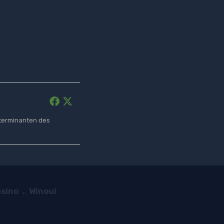
eterminanten des
Turkish
Swedish
Vietnamese
Spanish
asino
Winoui
Polish
Greek