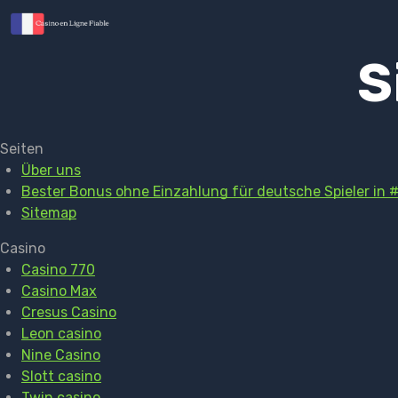
Bewertungen, aktuelle Informatione
s Online-
Spielerlebnis zu garantieren.
Casino
S
Zur Navigation springen
Zum Inhalt springen
Seiten
Über uns
Bester Bonus ohne Einzahlung für deutsche Spieler in 
Sitemap
Casino
Casino 770
Casino Max
Cresus Casino
Leon casino
Nine Casino
Slott casino
Twin casino