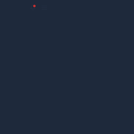
 und angenehmes
Benachrichtigungen
Primary Menu