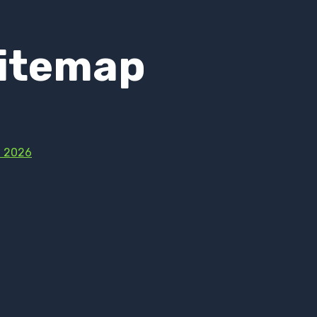
n und Empfehlungen von Experten, um Ihnen ein sicheres
itemap
# 2026