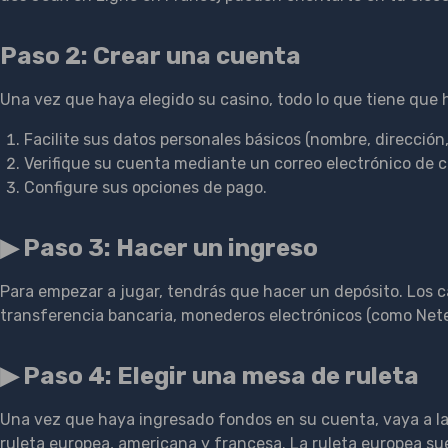
Paso 2: Crear una cuenta
Una vez que haya elegido su casino, todo lo que tiene que 
Facilite sus datos personales básicos (nombre, dirección, 
Verifique su cuenta mediante un correo electrónico de c
Configure sus opciones de pago.
▶ Paso 3: Hacer un ingreso
Para empezar a jugar, tendrás que hacer un depósito. Los c
transferencia bancaria, monederos electrónicos (como Neteller
▶ Paso 4: Elegir una mesa de ruleta
Una vez que haya ingresado fondos en su cuenta, vaya a la
ruleta europea, americana y francesa. La ruleta europea suel