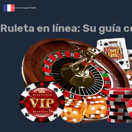
Casino en
Encuentra las mejores reseñas de ca
recomendaciones de expertos para g
línea fiable
Saltar a la navegación
Ir al contenido
Ruleta en línea: Su guía