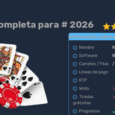
sinos online del Reino Unido en Aid.Works. Ofrecemos valor
arantizar una experiencia de juego segura y agradable.
 completa para # 2026
Información sobre e
Nombre
R
Software
N
Carretes / Filas
/
Líneas de pago
RTP
Wilds
Tiradas
gratuitas
Progresiva