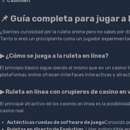
CasinoBit
📌
Guía completa para jugar a 
¿Sientes curiosidad por la ruleta online pero no sabes por
Tanto si eres un principiante como un jugador experimentado
▶ ¿Cómo se juega a la ruleta en línea?
El principio básico sigue siendo el mismo que en un casino t
plataformas online ofrecen interfaces interactivas y atra
▶ Ruleta en línea con crupieres de casino en 
El principal atractivo de los casinos en línea es la posibili
casino real.
Auténticas ruedas de software de juego
Conocido po
Ruletas en directo de Evolution
: Líder indiscutible 