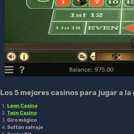
Los 5 mejores casinos para jugar a la
Leon Casino
Twin Casino
Giro mágico
Sultán salvaje