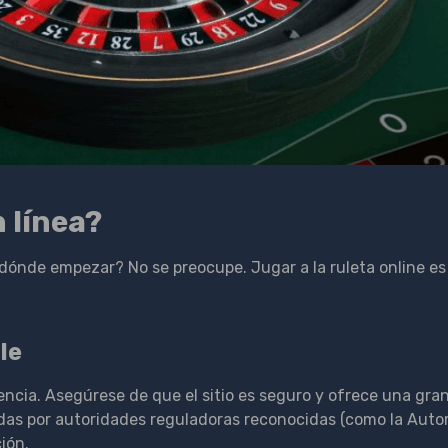
n línea?
 dónde empezar? No se preocupe. Jugar a la ruleta online es f
le
icencia. Asegúrese de que el sitio es seguro y ofrece una gr
itidas por autoridades reguladoras reconocidas (como la Auto
ión.