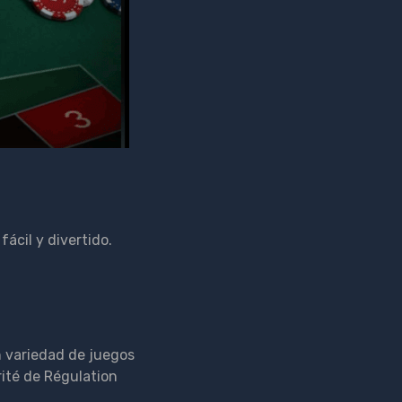
ácil y divertido.
an variedad de juegos
rité de Régulation