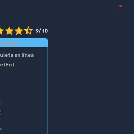
aciones detalladas, información actualizada y
Notifi
Men
9/ 10
l juego
uleta en línea
etEnt