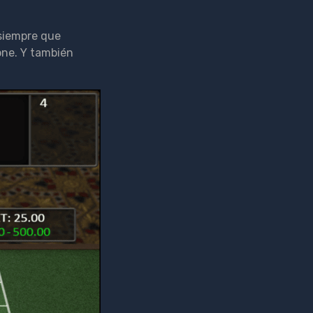
 siempre que
one. Y también